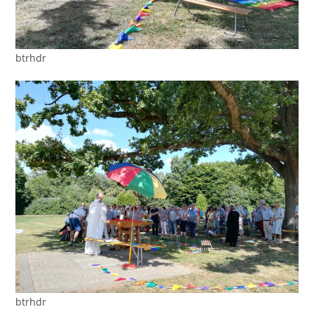
btrhdr
btrhdr