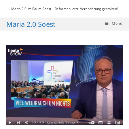
Zum
Maria 2.0 im Raum Soest – Reformen jetzt! Veränderung gestalten!
Inhalt
springen
Maria 2.0 Soest
Menü