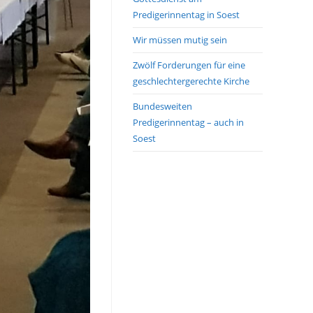
Predigerinnentag in Soest
Wir müssen mutig sein
Zwölf Forderungen für eine
geschlechtergerechte Kirche
Bundesweiten
Predigerinnentag – auch in
Soest