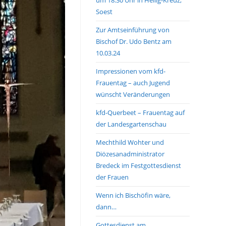
Soest
Zur Amtseinführung von
Bischof Dr. Udo Bentz am
10.03.24
Impressionen vom kfd-
Frauentag – auch Jugend
wünscht Veränderungen
kfd-Querbeet – Frauentag auf
der Landesgartenschau
Mechthild Wohter und
Diözesanadministrator
Bredeck im Festgottesdienst
der Frauen
Wenn ich Bischöfin wäre,
dann…
Gottesdienst am