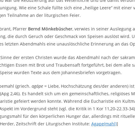
d war die Reduzierung auf das Wesentliche und die damit verbu
unigung. Wie eine Schale füllte sich eine „heilige Leere“ mit einer
gen Teilnahme an der liturgischen Feier.
brant, Pfarrer
Bernd Mönkebüscher
, verwies in seiner Auslegung a
ng, die durch Geruch oder Geschmack von Speisen auslöst wird. U
es letzten Abendmahls eine unauslöschliche Erinnerung an das Op
Sinne der ersten Christen wurde das Abendmahl nach der sakrame
chtigen Essen mit Brot und Traubensaft fortgeführt, bei dem alle s
 Speise wurden Texte aus dem Johannesbriefen vorgetragen.
pemahl (griech.
agápe
= Liebe, Hochschätzung des/der anderen) ist 
(Apg 2,46). Es handelt sich um ein gemeinschaftliches, religiöses 
aristie gefeiert werden konnte. Während die Eucharistie ein Kultma
Aspekt im Vordergrund steht (vgl. die Kritik in 1 Kor 11,20-22.33-34)
igungsmahl für den körperlichen Hunger dar, allerdings mit rituel
Herder, Zeitschrift der Liturgischen Institute:
Agape(mahl)
]