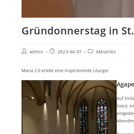
Gründonnerstag in St
Beitrags-
Beitrag
Beitrags-
admin
2023-04-07
Aktuelles
Autor:
veröffentlicht:
Kategorie:
Maria 2.0 erlebt eine inspirierende Liturgie
Agape
Auf Ein
Soest, e
eingedec
Abendma