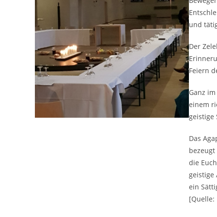
Bewegen
Entschle
und täti
Der Zele
Erinneru
Feiern d
Ganz im 
einem ri
geistige
Das Aga
bezeugt 
die Euch
geistige 
ein Sätt
[Quelle: 