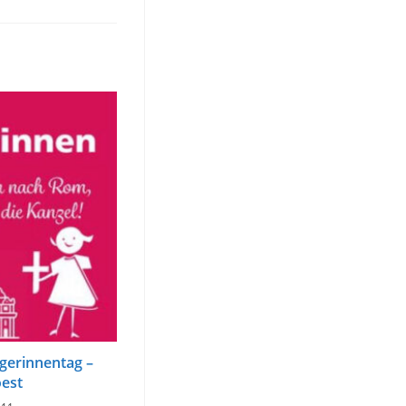
gerinnentag –
oest