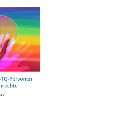
GBTQ-Personen
nrechte
-20