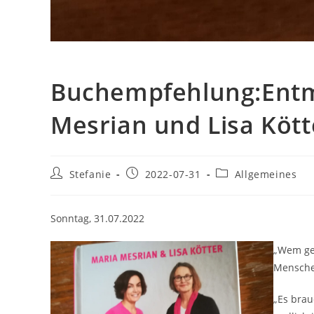
Buchempfehlung:Entma
Mesrian und Lisa Köt
Beitrags-
Beitrag
Beitrags-
Stefanie
2022-07-31
Allgemeines
Autor:
veröffentlicht:
Kategorie:
Sonntag, 31.07.2022
„Wem geh
Menschen
„Es brau