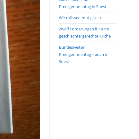
Predigerinnentag in Soest
Wir müssen mutig sein
Zwölf Forderungen für eine
geschlechtergerechte Kirche
Bundesweiten
Predigerinnentag – auch in
Soest