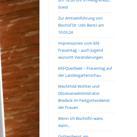
Soest
Zur Amtseinführung von
Bischof Dr. Udo Bentz am
10.03.24
Impressionen vom kfd-
Frauentag – auch Jugend
wünscht Veränderungen
kfd-Querbeet – Frauentag auf
der Landesgartenschau
Mechthild Wohter und
Diözesanadministrator
Bredeck im Festgottesdienst
der Frauen
Wenn ich Bischöfin wäre,
dann…
Gottesdienst am