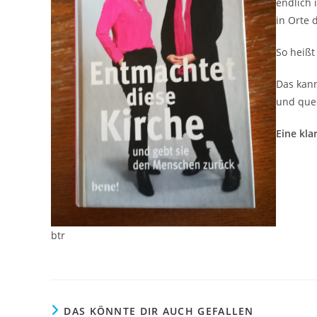
endlich 
in Orte 
So heißt
Das kann
und quee
Eine kla
btr
DAS KÖNNTE DIR AUCH GEFALLEN