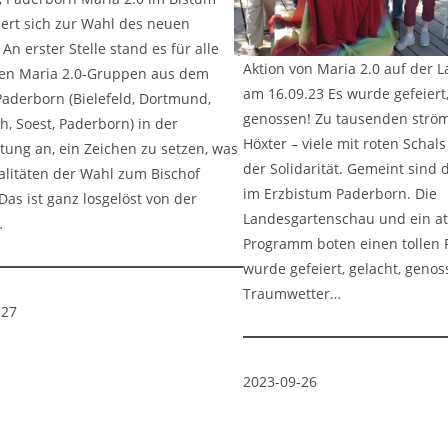
iert sich zur Wahl des neuen
 An erster Stelle stand es für alle
Aktion von Maria 2.0 auf der L
gten Maria 2.0-Gruppen aus dem
am 16.09.23 Es wurde gefeiert,
aderborn (Bielefeld, Dortmund,
genossen! Zu tausenden ström
h, Soest, Paderborn) in der
Höxter – viele mit roten Schal
tung an, ein Zeichen zu setzen, was
der Solidarität. Gemeint sind 
alitäten der Wahl zum Bischof
im Erzbistum Paderborn. Die
Das ist ganz losgelöst von der
Landesgartenschau und ein at
…
Programm boten einen tollen
wurde gefeiert, gelacht, genos
Traumwetter…
-27
2023-09-26