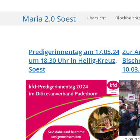
Zum
Inhalt
Maria 2.0 Soest
Übersicht
Blockbeiträ
springen
Predigerinnentag am 17.05.24
Zur A
um 18.30 Uhr in Heilig-Kreuz,
Bisch
Soest
10.03
10.03.24