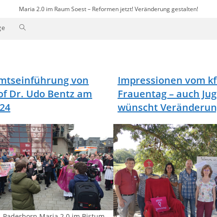
Maria 2.0 im Raum Soest – Reformen jetzt! Veränderung gestalten!
Website-
ge
Suche
umschalten
mtseinführung von
Impressionen vom kf
of Dr. Udo Bentz am
Frauentag – auch Ju
.24
wünscht Veränderu
, Paderborn Maria 2.0 im Bistum