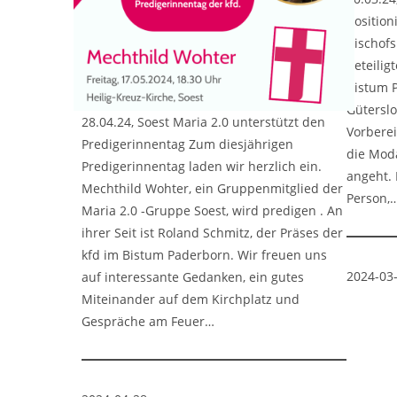
position
Bischofs
beteili
Bistum P
Güterslo
28.04.24, Soest Maria 2.0 unterstützt den
Vorberei
Predigerinnentag Zum diesjährigen
die Mod
Predigerinnentag laden wir herzlich ein.
angeht. 
Mechthild Wohter, ein Gruppenmitglied der
Person,
Maria 2.0 -Gruppe Soest, wird predigen . An
ihrer Seit ist Roland Schmitz, der Präses der
kfd im Bistum Paderborn. Wir freuen uns
2024-03
auf interessante Gedanken, ein gutes
Miteinander auf dem Kirchplatz und
Gespräche am Feuer…