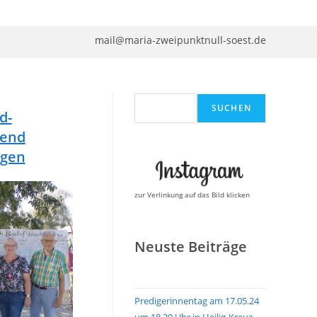
mail@maria-zweipunktnull-soest.de
Suchen
SUCHEN
d-
gend
ngen
zur Verlinkung auf das Bild klicken
Neuste Beiträge
Predigerinnentag am 17.05.24
um 18.30 Uhr in Heilig-Kreuz,