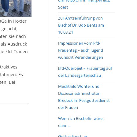
Soest
Zur Amtseinführung von
aGa in Höxter
Bischof Dr. Udo Bentz am
 gelacht,
10.03.24
ten sie nach
Impressionen vom kfd-
s als Ausdruck
Frauentag – auch Jugend
die kfd-Frauen
wünscht Veränderungen
traktives
kfd-Querbeet – Frauentag auf
 Rahmen. Es
der Landesgartenschau
sen! Bei
Mechthild Wohter und
Diözesanadministrator
Bredeck im Festgottesdienst
der Frauen
Wenn ich Bischöfin wäre,
dann…
Gottesdienst am