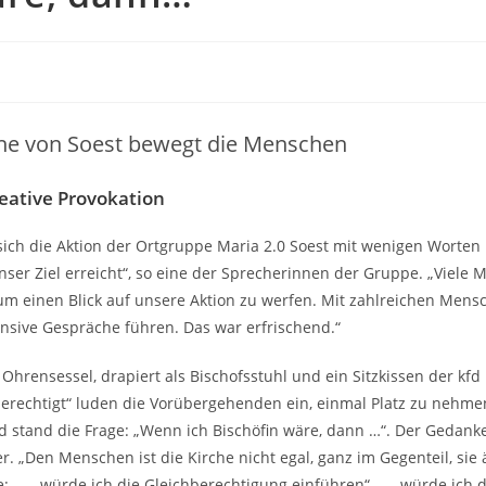
one von Soest bewegt die Menschen
reative Provokation
 sich die Aktion der Ortgruppe Maria 2.0 Soest mit wenigen Worten
ser Ziel erreicht“, so eine der Sprecherinnen der Gruppe. „Viele
um einen Blick auf unsere Aktion zu werfen. Mit zahlreichen Mens
tensive Gespräche führen. Das war erfrischend.“
r Ohrensessel, drapiert als Bischofsstuhl und ein Sitzkissen der kfd 
berechtigt“ luden die Vorübergehenden ein, einmal Platz zu nehmen
 stand die Frage: „Wenn ich Bischöfin wäre, dann …“. Der Gedank
er. „Den Menschen ist die Kirche nicht egal, ganz im Gegenteil, sie
ie:. „… würde ich die Gleichberechtigung einführen“, „… würde ich 