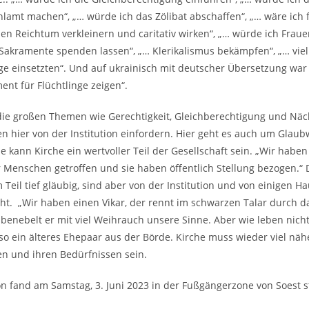
amt machen“, „… würde ich das Zölibat abschaffen“, „… wäre ich 
den Reichtum verkleinern und caritativ wirken“, „… würde ich Fraue
Sakramente spenden lassen“, „… Klerikalismus bekämpfen“, „… viel
ge einsetzten“. Und auf ukrainisch mit deutscher Übersetzung war
nt für Flüchtlinge zeigen“.
die großen Themen wie Gerechtigkeit, Gleichberechtigung und Näch
 hier von der Institution einfordern. Hier geht es auch um Glaub
ie kann Kirche ein wertvoller Teil der Gesellschaft sein. „Wir habe
 Menschen getroffen und sie haben öffentlich Stellung bezogen.“
 Teil tief gläubig, sind aber von der Institution und von einigen H
ht. „Wir haben einen Vikar, der rennt im schwarzen Talar durch 
benebelt er mit viel Weihrauch unsere Sinne. Aber wie leben nich
 so ein älteres Ehepaar aus der Börde. Kirche muss wieder viel nä
n und ihren Bedürfnissen sein.
on fand am Samstag, 3. Juni 2023 in der Fußgängerzone von Soest st