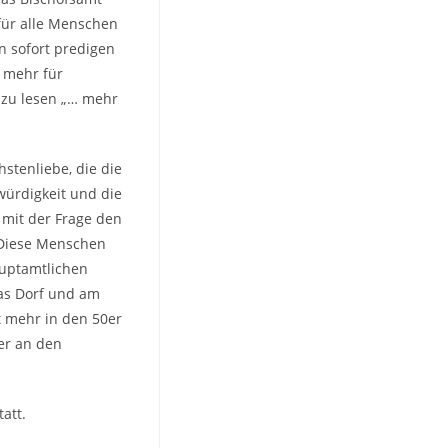
für alle Menschen
n sofort predigen
 mehr für
 zu lesen „… mehr
stenliebe, die die
würdigkeit und die
n mit der Frage den
 Diese Menschen
auptamtlichen
das Dorf und am
t mehr in den 50er
her an den
att.