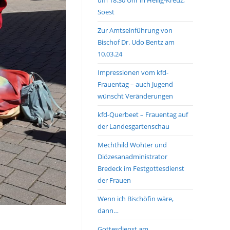
Soest
Zur Amtseinführung von
Bischof Dr. Udo Bentz am
10.03.24
Impressionen vom kfd-
Frauentag – auch Jugend
wünscht Veränderungen
kfd-Querbeet – Frauentag auf
der Landesgartenschau
Mechthild Wohter und
Diözesanadministrator
Bredeck im Festgottesdienst
der Frauen
Wenn ich Bischöfin wäre,
dann…
Gottesdienst am