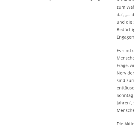
zum Wahl
da“, „… 
und die 
Bedürfti
Engageme
Es sind 
Menschen
Frage, w
Nerv der
sind zum
enttäusc
Sonntag 
Jahren“,
Mensche
Die Akti