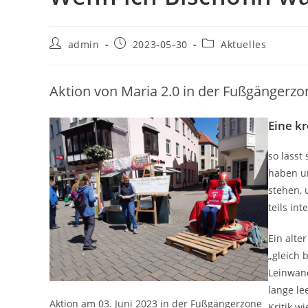
Beitrags-
Beitrag
Beitrags-
admin
2023-05-30
Aktuelles
Autor:
veröffentlicht:
Kategorie:
Aktion von Maria 2.0 in der Fußgängerz
Eine k
so lässt
haben un
stehen, 
teils in
Ein alte
„gleich 
Leinwand
lange le
Aktion am 03. Juni 2023 in der Fußgängerzone
Kritik w