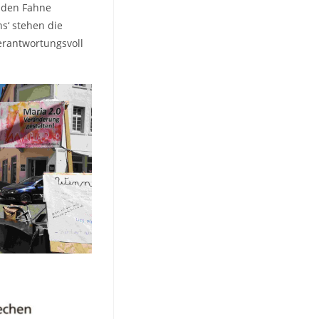
f den Fahne
s‘ stehen die
erantwortungsvoll