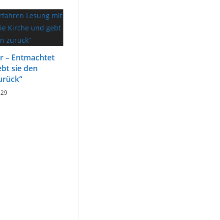
er – Entmachtet
ebt sie den
urück“
-29