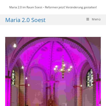
Zum
Maria 2.0 im Raum Soest – Reformen jetzt! Veränderung gestalten!
Inhalt
springen
Maria 2.0 Soest
Menü